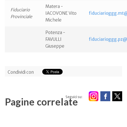
Matera -
Fiduciario
IACOVONE Vito
fiduciarioggg.mt@
Provinciale
Michele
Potenza -
FAVULLI
fiduciarioggg.pz@f
Giuseppe
Condividi con
Seguici su:
Pagine correlate